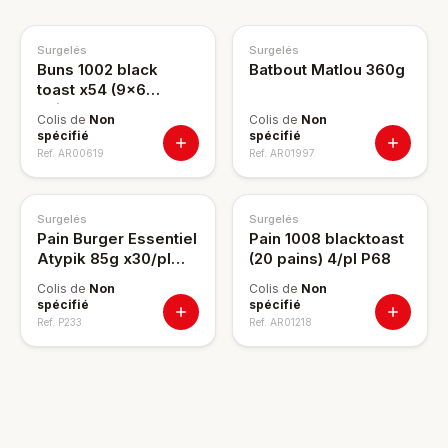
Surgelés
Surgelés
Buns 1002 black
Batbout Matlou 360g
toast x54 (9x6
pain)10307
Colis de
Non
Colis de
Non
spécifié
spécifié
Ref.
AR00619
Ref.
AR01997
Surgelés
Surgelés
Pain Burger Essentiel
Pain 1008 blacktoast
Atypik 85g x30/pl
(20 pains) 4/pl P68
P56
Colis de
Non
Colis de
Non
spécifié
spécifié
Ref.
P233
Ref.
AR01218