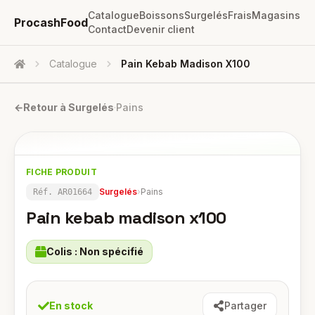
Catalogue
Boissons
Surgelés
Frais
Magasins
ProcashFood
Contact
Devenir client
Catalogue
Pain Kebab Madison X100
Accueil
←
Retour à
Surgelés
·
Pains
FICHE PRODUIT
Surgelés
›
Pains
Réf.
AR01664
Pain kebab madison x100
Colis :
Non spécifié
En stock
Partager