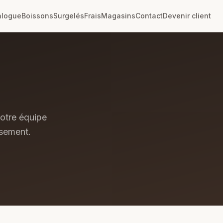
alogue
Boissons
Surgelés
Frais
Magasins
Contact
Devenir client
otre équipe
sement.