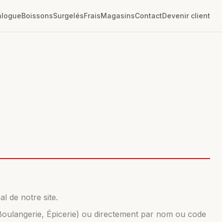
alogue
Boissons
Surgelés
Frais
Magasins
Contact
Devenir client
l de notre site.
 Boulangerie, Épicerie) ou directement par nom ou code