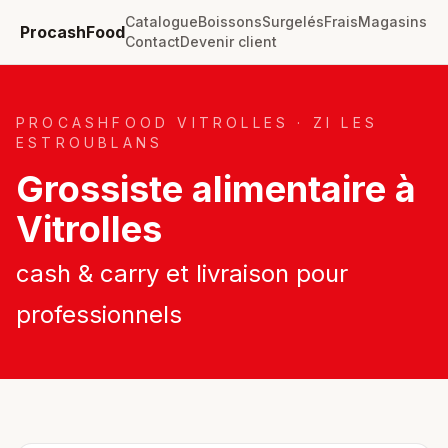
Catalogue
Boissons
Surgelés
Frais
Magasins
ProcashFood
Contact
Devenir client
PROCASHFOOD VITROLLES · ZI LES
ESTROUBLANS
Grossiste alimentaire à
Vitrolles
cash & carry et livraison pour
professionnels