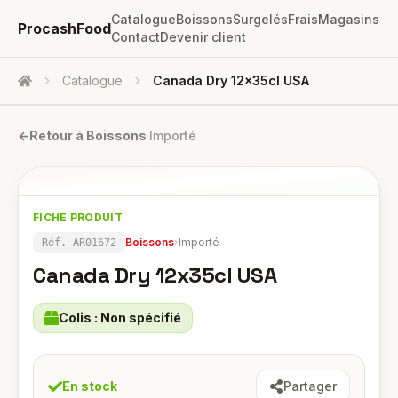
Catalogue
Boissons
Surgelés
Frais
Magasins
ProcashFood
Contact
Devenir client
Catalogue
Canada Dry 12x35cl USA
Accueil
←
Retour à
Boissons
·
Importé
FICHE PRODUIT
Boissons
›
Importé
Réf.
AR01672
Canada Dry 12x35cl USA
Colis :
Non spécifié
En stock
Partager