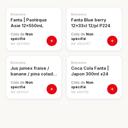
Boissons
Boissons
Fanta | Pastèque
Fanta Blue berry
Asie 12x550mL
12x33cl 12/pl P224
Colis de
Non
Colis de
Non
spécifié
spécifié
Ref.
AR01884
Ref.
AR00747
Boissons
Boissons
Jus jumex fraise /
Coca Cola Fanta |
banane / pina colada
Japon 300ml x24
473 ml x12 18/pl
Colis de
Non
Colis de
Non
spécifié
spécifié
Ref.
AR01421
Ref.
AR01119