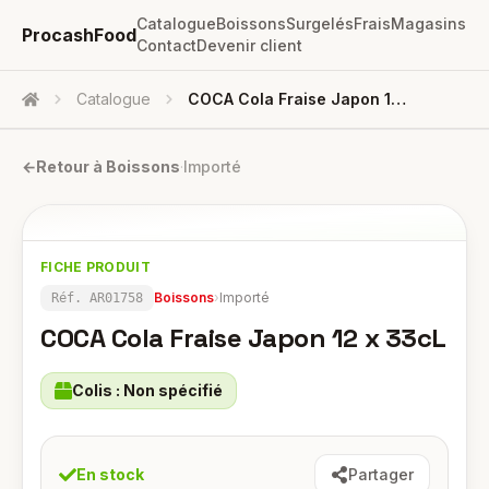
Catalogue
Boissons
Surgelés
Frais
Magasins
ProcashFood
Contact
Devenir client
Catalogue
COCA Cola Fraise Japon 12 X 33cL
Accueil
←
Retour à
Boissons
·
Importé
FICHE PRODUIT
Boissons
›
Importé
Réf.
AR01758
COCA Cola Fraise Japon 12 x 33cL
Colis :
Non spécifié
En stock
Partager