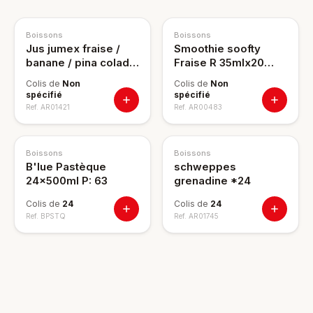
Boissons
Boissons
Jus jumex fraise /
Smoothie soofty
banane / pina colada
Fraise R 35mlx20
473 ml x12 18/pl
14/pl PP98
Colis de
Non
Colis de
Non
spécifié
spécifié
Ref.
AR01421
Ref.
AR00483
NOUVEAU
Boissons
Boissons
B'lue Pastèque
schweppes
24x500ml P: 63
grenadine *24
Colis de
24
Colis de
24
Ref.
BPSTQ
Ref.
AR01745