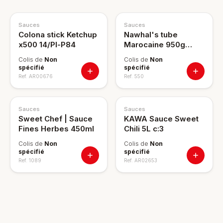
Sauces
Sauces
Colona stick Ketchup
Nawhal's tube
x500 14/Pl-P84
Marocaine 950g
10/pl-P50
Colis de
Non
Colis de
Non
spécifié
spécifié
Ref.
AR00676
Ref.
550
Sauces
Sauces
Sweet Chef | Sauce
KAWA Sauce Sweet
Fines Herbes 450ml
Chili 5L c:3
Colis de
Non
Colis de
Non
spécifié
spécifié
Ref.
1089
Ref.
AR02653