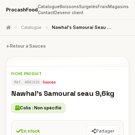
Catalogue
Boissons
Surgelés
Frais
Magasins
ProcashFood
Contact
Devenir client
Catalogue
Nawhal's Samourai Seau 9,6kg
Accueil
←
Retour à
Sauces
FICHE PRODUIT
Sauces
Réf.
AR01926
Nawhal's Samourai seau 9,6kg
Colis :
Non spécifié
En stock
Partager