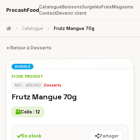
Catalogue
Boissons
Surgelés
Frais
Magasins
ProcashFood
Contact
Devenir client
Catalogue
Frutz Mangue 70g
Accueil
←
Retour à
Desserts
SURGELÉ
FICHE PRODUIT
Desserts
Réf.
AR02462
Frutz Mangue 70g
Colis :
12
En stock
Partager