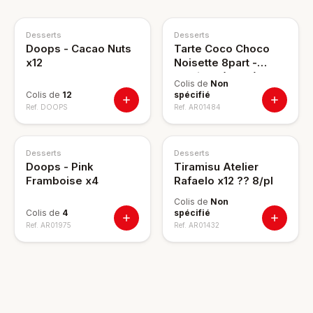
Desserts
Desserts
Doops - Cacao Nuts
Tarte Coco Choco
x12
Noisette 8part -
Madison (880g)
Colis de
Non
P400 ??
Colis de
12
spécifié
Ref.
DOOPS
Ref.
AR01484
Desserts
Desserts
Doops - Pink
Tiramisu Atelier
Framboise x4
Rafaelo x12 ?? 8/pl
Colis de
Non
Colis de
4
spécifié
Ref.
AR01975
Ref.
AR01432