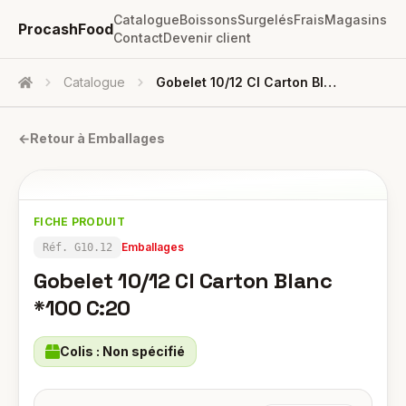
Catalogue
Boissons
Surgelés
Frais
Magasins
ProcashFood
Contact
Devenir client
Catalogue
Gobelet 10/12 Cl Carton Blanc *100 C:20
Accueil
←
Retour à
Emballages
FICHE PRODUIT
Emballages
Réf.
G10.12
Gobelet 10/12 Cl Carton Blanc
*100 C:20
Colis :
Non spécifié