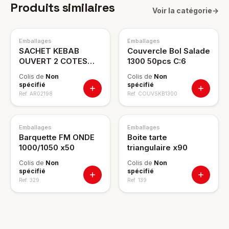
Produits similaires
Voir la catégorie
→
Emballages
Emballages
SACHET KEBAB
Couvercle Bol Salade
OUVERT 2 COTES
1300 50pcs C:6
1000PCS
Colis de
Non
Colis de
Non
spécifié
spécifié
Ref.
AR02198
Ref.
COUVSKB1300
Emballages
Emballages
Barquette FM ONDE
Boite tarte
1000/1050 x50
triangulaire x90
Colis de
Non
Colis de
Non
spécifié
spécifié
Ref.
329
Ref.
139