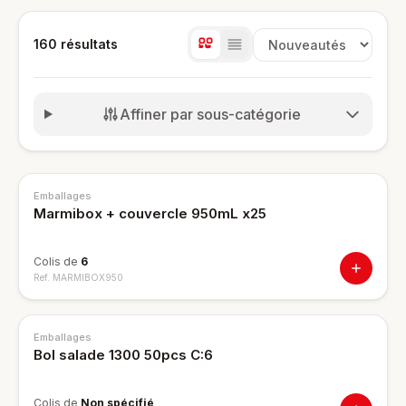
160
résultat
s
Trier les produits
Affiner par sous-catégorie
Emballages
Marmibox + couvercle 950mL x25
Colis de
6
Ref.
MARMIBOX950
Emballages
Bol salade 1300 50pcs C:6
Colis de
Non spécifié