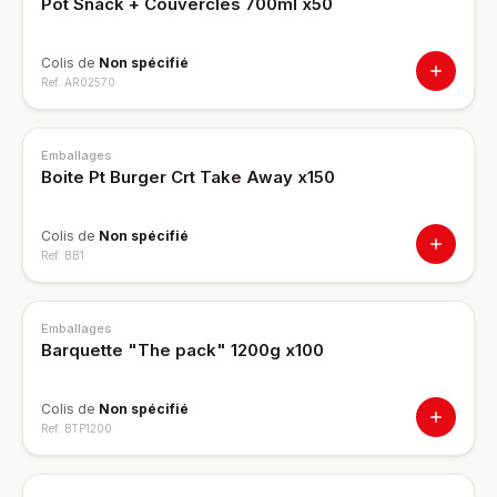
Pot Snack + Couvercles 700ml x50
Colis de
Non spécifié
Ref.
AR02570
Emballages
Boite Pt Burger Crt Take Away x150
Colis de
Non spécifié
Ref.
BB1
Emballages
Barquette "The pack" 1200g x100
Colis de
Non spécifié
Ref.
BTP1200