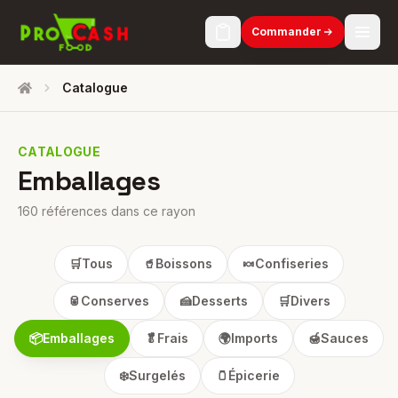
Commander
Catalogue
Accueil
CATALOGUE
Emballages
160 références dans ce rayon
🛒
Tous
🥤
Boissons
🍬
Confiseries
🥫
Conserves
🍰
Desserts
🛒
Divers
📦
Emballages
🥬
Frais
🌍
Imports
🍯
Sauces
❄️
Surgelés
🫙
Épicerie