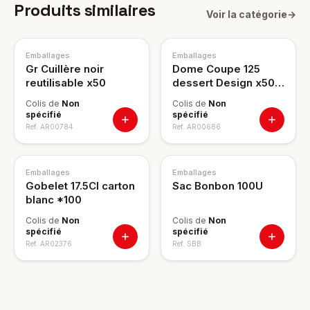
Produits similaires
Voir la catégorie
→
Emballages
Emballages
Gr Cuillère noir
Dome Coupe 125
reutilisable x50
dessert Design x50
c:12
Colis de
Non
Colis de
Non
spécifié
spécifié
Ref.
AR00784
Ref.
AR00686
Emballages
Emballages
Gobelet 17.5Cl carton
Sac Bonbon 100U
blanc *100
Colis de
Non
Colis de
Non
spécifié
spécifié
Ref.
AR02376
Ref.
SBB