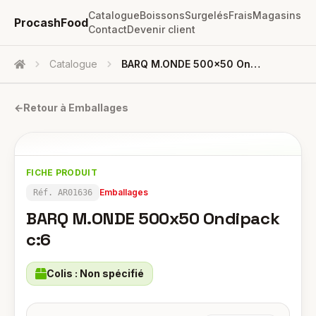
Catalogue
Boissons
Surgelés
Frais
Magasins
ProcashFood
Contact
Devenir client
Catalogue
BARQ M.ONDE 500x50 Ondipack C:6
Accueil
←
Retour à
Emballages
FICHE PRODUIT
Emballages
Réf.
AR01636
BARQ M.ONDE 500x50 Ondipack
c:6
Colis :
Non spécifié