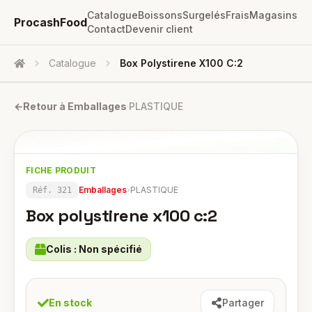
Catalogue
Boissons
Surgelés
Frais
Magasins
ProcashFood
Contact
Devenir client
Catalogue
Box Polystirene X100 C:2
Accueil
←
Retour à
Emballages
·
PLASTIQUE
FICHE PRODUIT
Emballages
›
PLASTIQUE
Réf.
321
Box polystirene x100 c:2
Colis :
Non spécifié
En stock
Partager