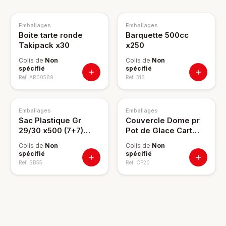
Emballages
Emballages
Boite tarte ronde
Barquette 500cc
Takipack x30
x250
Colis de
Non
Colis de
Non
spécifié
spécifié
Ref.
AR00589
Ref.
318
Emballages
Emballages
Sac Plastique Gr
Couvercle Dome pr
29/30 x500 (7+7)
Pot de Glace Cart
p126
240ml x50 C
Colis de
Non
Colis de
Non
spécifié
spécifié
Ref.
SB55
Ref.
CP20