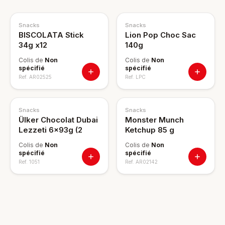
Snacks
Snacks
BISCOLATA Stick
Lion Pop Choc Sac
34g x12
140g
Colis de
Non
Colis de
Non
spécifié
spécifié
Ref.
AR02525
Ref.
LPC
Snacks
Snacks
Ülker Chocolat Dubai
Monster Munch
Lezzeti 6x93g (2
Ketchup 85 g
Colis de
Non
Colis de
Non
spécifié
spécifié
Ref.
1051
Ref.
AR02142