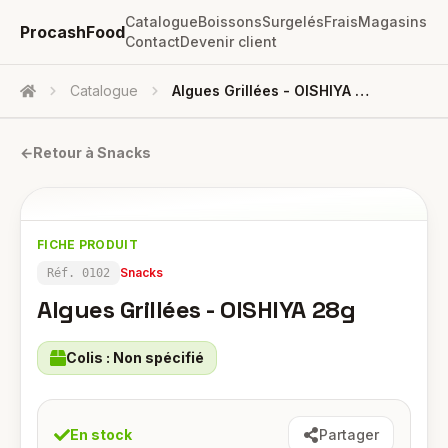
Catalogue
Boissons
Surgelés
Frais
Magasins
ProcashFood
Contact
Devenir client
Catalogue
Algues Grillées - OISHIYA 28g
Accueil
←
Retour à
Snacks
FICHE PRODUIT
Snacks
Réf.
0102
Algues Grillées - OISHIYA 28g
Colis :
Non spécifié
En stock
Partager