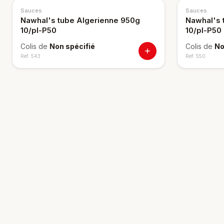
Sauces
Sauces
Nawhal's tube Algerienne 950g
Nawhal's 
10/pl-P50
10/pl-P50
Colis de
Non spécifié
Colis de
No
Ref.
543
Ref.
550