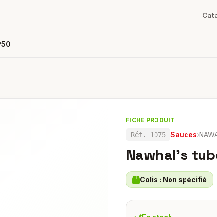
Cat
P50
FICHE PRODUIT
Sauces
›
NAWA
Réf.
1075
Nawhal's tub
Colis :
Non spécifié
En stock