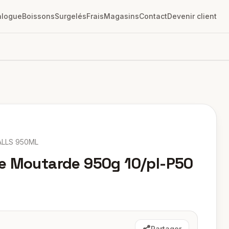
alogue
Boissons
Surgelés
Frais
Magasins
Contact
Devenir client
LLS 950ML
e Moutarde 950g 10/pl-P50
Partager