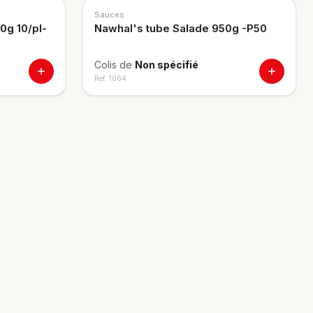
Sauces
0g 10/pl-
Nawhal's tube Salade 950g -P50
Colis de
Non spécifié
Ref.
1064