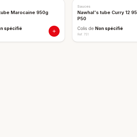
Sauces
tube Marocaine 950g
Nawhal's tube Curry 12 95
P50
n spécifié
Colis de
Non spécifié
Ref.
751