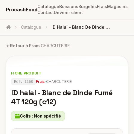
Catalogue
Boissons
Surgelés
Frais
Magasins
ProcashFood
Contact
Devenir client
Catalogue
ID Halal - Blanc De Dinde Fumé 4T 120g (c12)
Accueil
←
Retour à
Frais
·
CHARCUTERIE
FICHE PRODUIT
Frais
›
CHARCUTERIE
Réf.
1168
ID halal - Blanc de Dinde Fumé
4T 120g (c12)
Colis :
Non spécifié