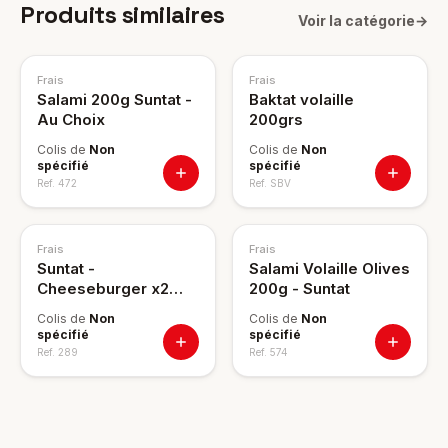
Produits similaires
Voir la catégorie
→
Frais
Frais
Salami 200g Suntat -
Baktat volaille
Au Choix
200grs
Colis de
Non
Colis de
Non
spécifié
spécifié
Ref.
472
Ref.
SBV
Frais
Frais
Suntat -
Salami Volaille Olives
Cheeseburger x2
200g - Suntat
300g
Colis de
Non
Colis de
Non
spécifié
spécifié
Ref.
289
Ref.
574