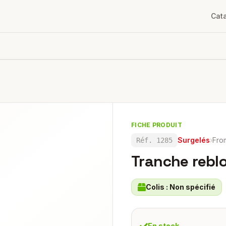
Cat
FICHE PRODUIT
Surgelés
›
Fro
Réf.
1285
Tranche rebl
Colis :
Non spécifié
En stock