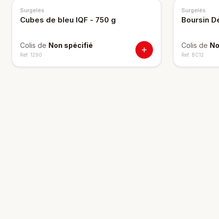
Surgelés
Surgelés
Cubes de bleu IQF - 750 g
Boursin D
Colis de
Non spécifié
Colis de
No
Ref.
1290
Ref.
BC12