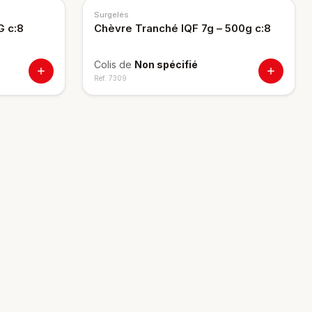
Surgelés
G c:8
Chèvre Tranché IQF 7g – 500g c:8
Colis de
Non spécifié
Ref.
7309