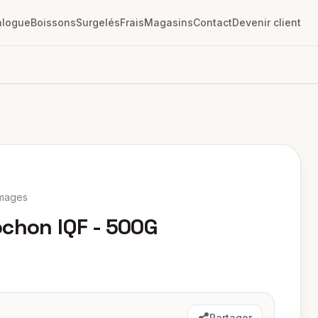
alogue
Boissons
Surgelés
Frais
Magasins
Contact
Devenir client
mages
ochon IQF - 500G
Partager