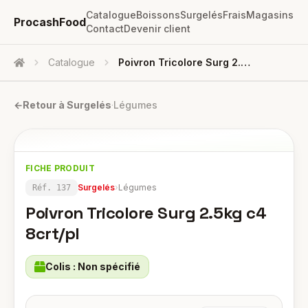
Catalogue
Boissons
Surgelés
Frais
Magasins
ProcashFood
Contact
Devenir client
Catalogue
Poivron Tricolore Surg 2.5kg C4 8crt/pl
Accueil
←
Retour à
Surgelés
·
Légumes
FICHE PRODUIT
Surgelés
›
Légumes
Réf.
137
Poivron Tricolore Surg 2.5kg c4
8crt/pl
Colis :
Non spécifié