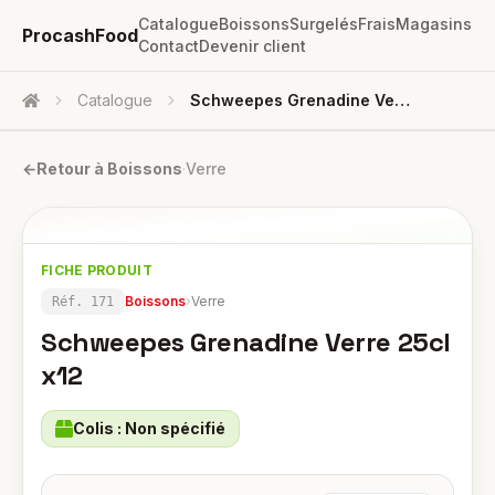
Catalogue
Boissons
Surgelés
Frais
Magasins
ProcashFood
Contact
Devenir client
Catalogue
Schweepes Grenadine Verre 25cl X12
Accueil
←
Retour à
Boissons
·
Verre
FICHE PRODUIT
Boissons
›
Verre
Réf.
171
Schweepes Grenadine Verre 25cl
x12
Colis :
Non spécifié