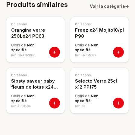
Produits similaires
Voir la catégorie
→
Boissons
Boissons
Orangina verre
Freez x24 Mojito10/pl
25CLx24 PC63
P98
Colis de
Non
Colis de
Non
spécifié
spécifié
Ref.
ORANVRP25
Ref.
FRZMO24
Boissons
Boissons
Sipsty saveur baby
Selecto Verre 25cl
fleurs de lotus x24
x12 PP175
275ml
Colis de
Non
Colis de
Non
spécifié
spécifié
Ref.
AR01506
Ref.
76