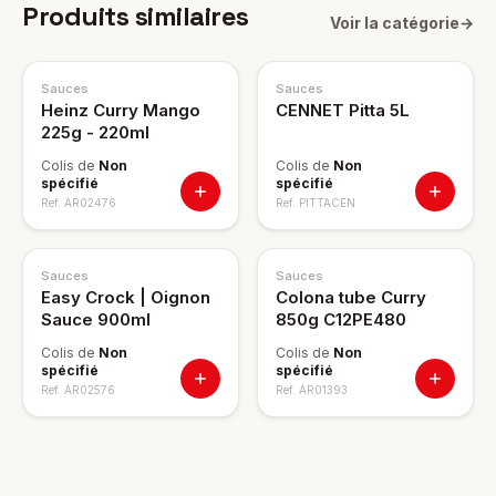
Produits similaires
Voir la catégorie
→
Sauces
Sauces
Heinz Curry Mango
CENNET Pitta 5L
225g - 220ml
Colis de
Non
Colis de
Non
spécifié
spécifié
Ref.
AR02476
Ref.
PITTACEN
Sauces
Sauces
Easy Crock | Oignon
Colona tube Curry
Sauce 900ml
850g C12PE480
Colis de
Non
Colis de
Non
spécifié
spécifié
Ref.
AR02576
Ref.
AR01393