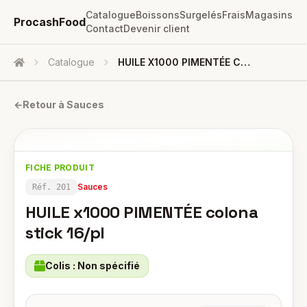
Catalogue
Boissons
Surgelés
Frais
Magasins
ProcashFood
Contact
Devenir client
Catalogue
HUILE X1000 PIMENTÉE Colona Stick 16/pl
Accueil
←
Retour à
Sauces
FICHE PRODUIT
Sauces
Réf.
201
HUILE x1000 PIMENTÉE colona
stick 16/pl
Colis :
Non spécifié