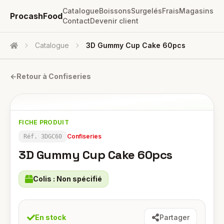
Catalogue
Boissons
Surgelés
Frais
Magasins
ProcashFood
Contact
Devenir client
Catalogue
3D Gummy Cup Cake 60pcs
Accueil
←
Retour à
Confiseries
FICHE PRODUIT
Confiseries
Réf.
3DGC60
3D Gummy Cup Cake 60pcs
Colis :
Non spécifié
En stock
Partager