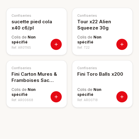
Confiseries
Confiseries
sucette pied cola
Tour x22 Alien
x40 c6/pl
Squeeze 30g
Colis de
Non
Colis de
Non
spécifié
spécifié
Ref.
AR01165
Ref.
T22
Confiseries
Confiseries
Fini Carton Mures &
Fini Toro Balls x200
Framboises Sac
12x100g
Colis de
Non
Colis de
Non
spécifié
spécifié
Ref.
AR00668
Ref.
AR00718