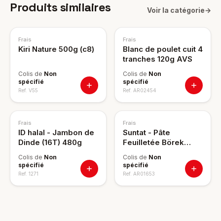
Produits similaires
Voir la catégorie
→
Frais
Frais
Kiri Nature 500g (c8)
Blanc de poulet cuit 4
tranches 120g AVS
Colis de
Non
Colis de
Non
spécifié
spécifié
Ref.
V55
Ref.
AR02454
Frais
Frais
ID halal - Jambon de
Suntat - Pâte
Dinde (16T) 480g
Feuilletée Börek
400g (c12)
Colis de
Non
Colis de
Non
spécifié
spécifié
Ref.
1271
Ref.
AR01653