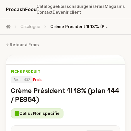
Catalogue
Boissons
Surgelés
Frais
Magasins
ProcashFood
Contact
Devenir client
Catalogue
Crème Président 1l 18% (plan 144 / PE864)
Accueil
←
Retour à
Frais
FICHE PRODUIT
Frais
Réf.
432
Crème Président 1l 18% (plan 144
/ PE864)
Colis :
Non spécifié