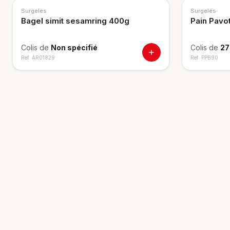
Surgelés
Surgelés
Bagel simit sesamring 400g
Pain Pavo
Colis de
Non spécifié
Colis de
27
Ref.
AR01829
Ref.
PPB90