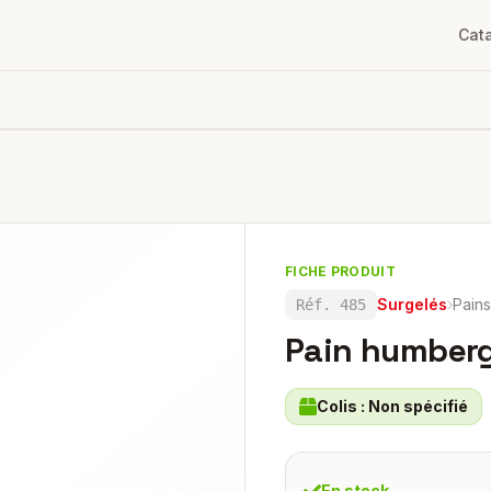
Cat
FICHE PRODUIT
Surgelés
›
Pains
Réf.
485
Pain humber
Colis :
Non spécifié
En stock