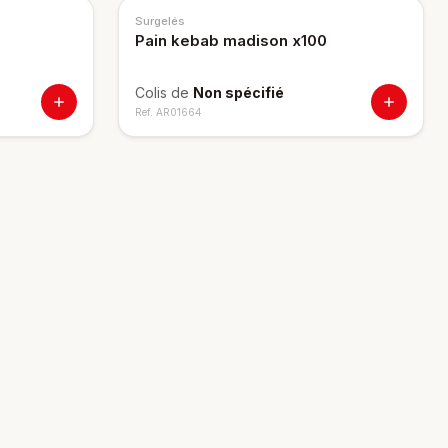
Surgelés
Pain kebab madison x100
Colis de
Non spécifié
Ref.
AR01664