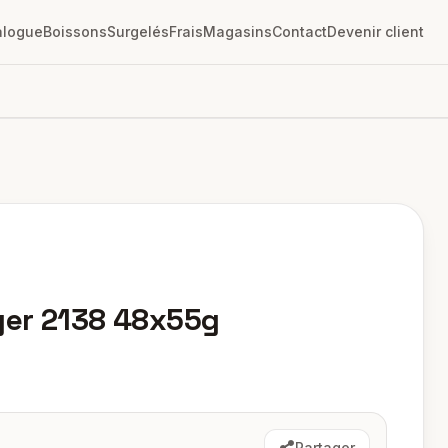
alogue
Boissons
Surgelés
Frais
Magasins
Contact
Devenir client
ger 2138 48x55g
Partager