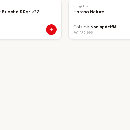
Surgelés
t Brioché 90gr x27
Harcha Nature
Colis de
Non spécifié
Ref.
AR01998