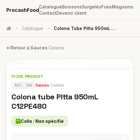
Catalogue
Boissons
Surgelés
Frais
Magasins
ProcashFood
Contact
Devenir client
Catalogue
Colona Tube Pitta 950mL C12PE480
Accueil
←
Retour à
Sauces
·
Colona
FICHE PRODUIT
Sauces
›
Colona
Réf.
566
Colona tube Pitta 950mL
C12PE480
Colis :
Non spécifié