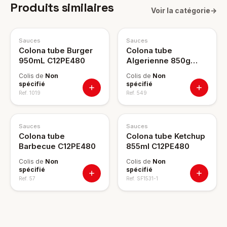
Produits similaires
Voir la catégorie
→
Sauces
Sauces
Colona tube Burger
Colona tube
950mL C12PE480
Algerienne 850g
C12PE480
Colis de
Non
Colis de
Non
spécifié
spécifié
Ref.
1019
Ref.
549
Sauces
Sauces
Colona tube
Colona tube Ketchup
Barbecue C12PE480
855ml C12PE480
Colis de
Non
Colis de
Non
spécifié
spécifié
Ref.
57
Ref.
SF1531-1