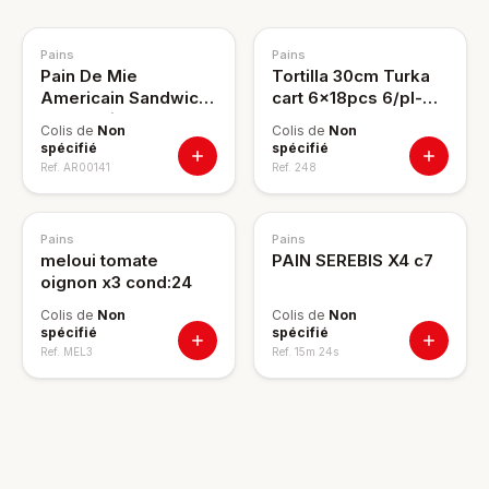
Pains
Pains
Pain De Mie
Tortilla 30cm Turka
Americain Sandwich
cart 6x18pcs 6/pl-
Nature Bil's 460g
P96
Colis de
Non
Colis de
Non
spécifié
spécifié
Ref.
AR00141
Ref.
248
Pains
Pains
meloui tomate
PAIN SEREBIS X4 c7
oignon x3 cond:24
Colis de
Non
Colis de
Non
spécifié
spécifié
Ref.
MEL3
Ref.
15m 24s