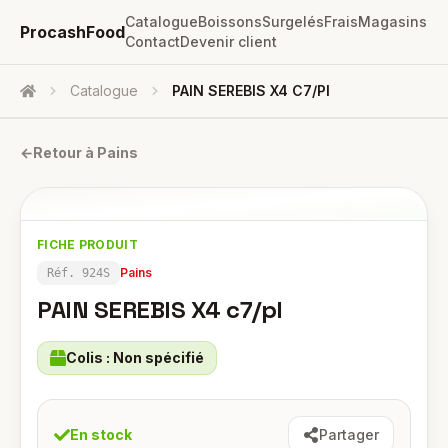
Catalogue
Boissons
Surgelés
Frais
Magasins
ProcashFood
Contact
Devenir client
Catalogue
PAIN SEREBIS X4 C7/pl
Accueil
←
Retour à
Pains
FICHE PRODUIT
Pains
Réf.
924S
PAIN SEREBIS X4 c7/pl
Colis :
Non spécifié
En stock
Partager