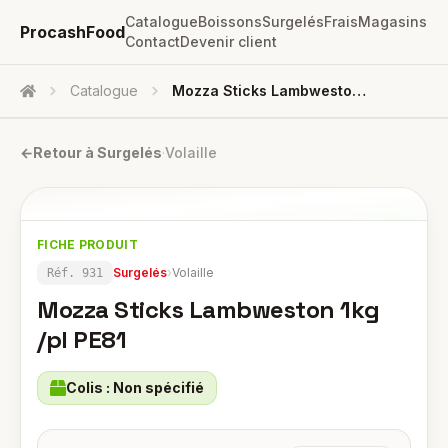
Catalogue
Boissons
Surgelés
Frais
Magasins
ProcashFood
Contact
Devenir client
Catalogue
Mozza Sticks Lambweston 1kg /pl PE81
Accueil
←
Retour à
Surgelés
·
Volaille
FICHE PRODUIT
Surgelés
›
Volaille
Réf.
931
Mozza Sticks Lambweston 1kg
/pl PE81
Colis :
Non spécifié