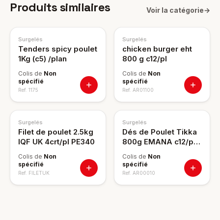
Produits similaires
Voir la catégorie
→
Surgelés
Surgelés
Tenders spicy poulet
chicken burger eht
1Kg (c5) /plan
800 g c12/pl
Colis de
Non
Colis de
Non
spécifié
spécifié
Ref.
1175
Ref.
AR01100
Surgelés
Surgelés
Filet de poulet 2.5kg
Dés de Poulet Tikka
IQF UK 4crt/pl PE340
800g EMANA c12/pl
PE672
Colis de
Non
Colis de
Non
spécifié
spécifié
Ref.
FILETUK
Ref.
AR00010