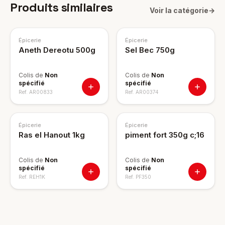
Produits similaires
Voir la catégorie
→
Épicerie
Épicerie
Aneth Dereotu 500g
Sel Bec 750g
Colis de
Non
Colis de
Non
spécifié
spécifié
Ref.
AR00833
Ref.
AR00374
Épicerie
Épicerie
Ras el Hanout 1kg
piment fort 350g c;16
Colis de
Non
Colis de
Non
spécifié
spécifié
Ref.
REH1K
Ref.
PF350