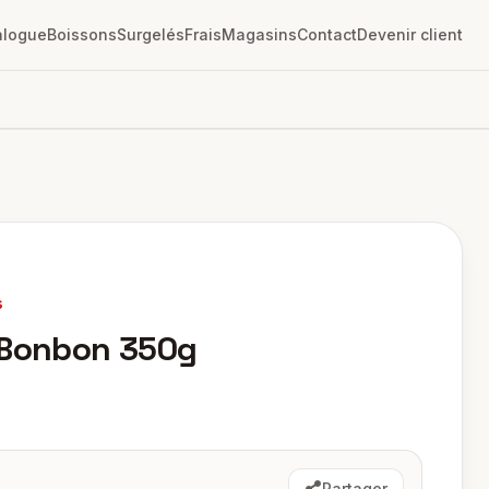
alogue
Boissons
Surgelés
Frais
Magasins
Contact
Devenir client
s
 Bonbon 350g
Partager