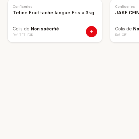
Confiseries
Confiseries
Tetine Fruit tache langue Frisia 3kg
JAKE CEI
Colis de
Non spécifié
Colis de
No
Ref.
TFTLF3K
Ref.
CB1