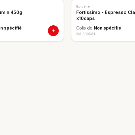
Épicerie
Cumin 450g
Fortissimo - Espresso Cla
x10caps
n spécifié
Colis de
Non spécifié
Ref.
AR01314