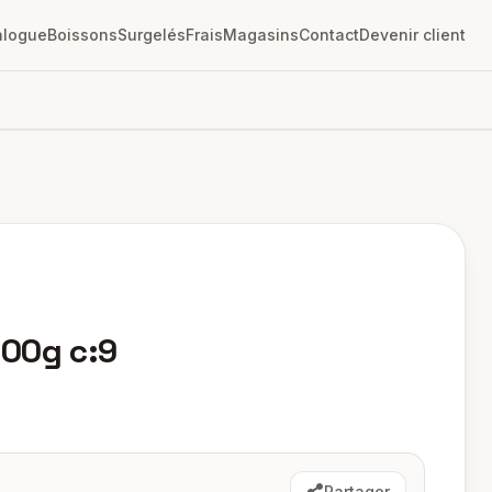
alogue
Boissons
Surgelés
Frais
Magasins
Contact
Devenir client
00g c:9
Partager