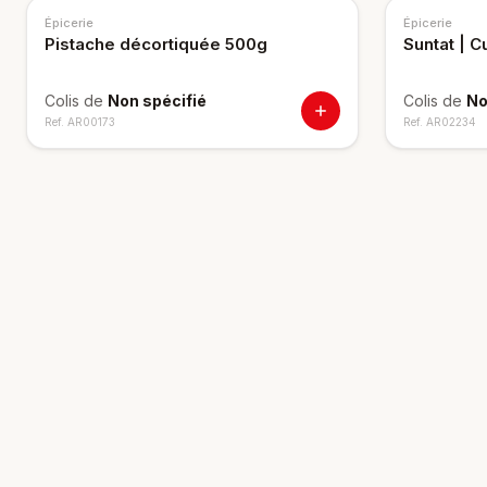
Épicerie
Épicerie
Pistache décortiquée 500g
Suntat | 
Colis de
Non spécifié
Colis de
No
Ref.
AR00173
Ref.
AR02234