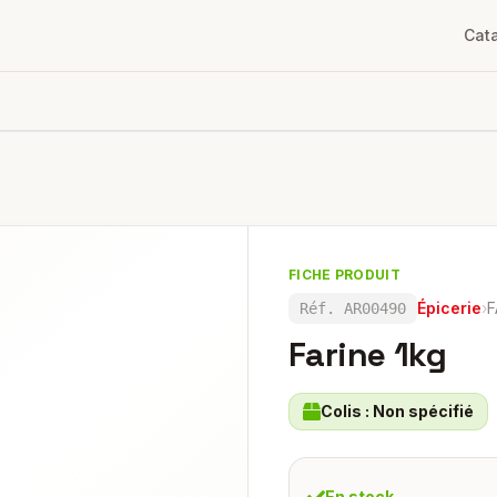
Cat
FICHE PRODUIT
Épicerie
›
F
Réf.
AR00490
Farine 1kg
Colis :
Non spécifié
En stock