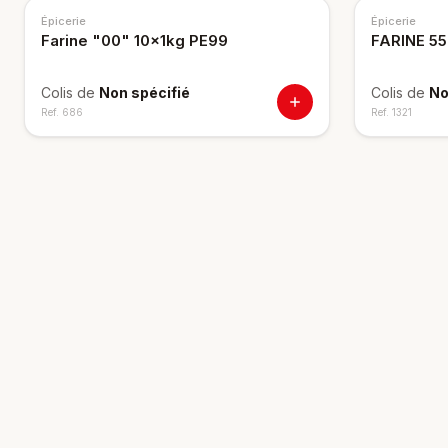
Épicerie
Épicerie
Farine "00" 10x1kg PE99
FARINE 55
Colis de
Non spécifié
Colis de
No
Ref.
686
Ref.
1321