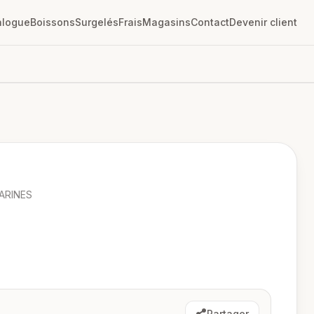
alogue
Boissons
Surgelés
Frais
Magasins
Contact
Devenir client
ARINES
Partager