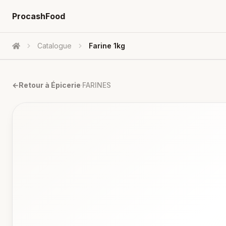
ProcashFood
Catalogue
Farine 1kg
Accueil
←
Retour à
Épicerie
·
FARINES