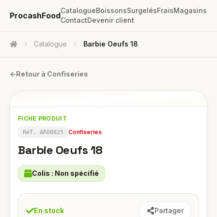
Catalogue
Boissons
Surgelés
Frais
Magasins
ProcashFood
Contact
Devenir client
Catalogue
Barbie Oeufs 18
Accueil
←
Retour à
Confiseries
FICHE PRODUIT
Confiseries
Réf.
AR00825
Barbie Oeufs 18
Colis :
Non spécifié
En stock
Partager