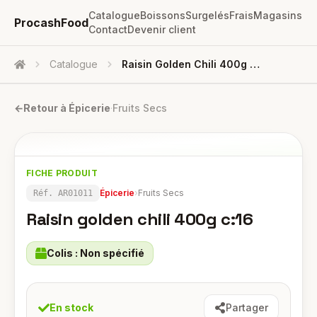
Catalogue
Boissons
Surgelés
Frais
Magasins
ProcashFood
Contact
Devenir client
Catalogue
Raisin Golden Chili 400g C:16
Accueil
←
Retour à
Épicerie
·
Fruits Secs
FICHE PRODUIT
Épicerie
›
Fruits Secs
Réf.
AR01011
Raisin golden chili 400g c:16
Colis :
Non spécifié
En stock
Partager