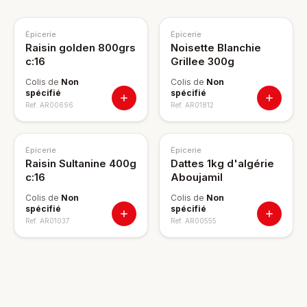
Épicerie
Épicerie
Raisin golden 800grs
Noisette Blanchie
c:16
Grillee 300g
Colis de
Non
Colis de
Non
spécifié
spécifié
Ref.
AR00696
Ref.
AR01812
Épicerie
Épicerie
Raisin Sultanine 400g
Dattes 1kg d'algérie
c:16
Aboujamil
Colis de
Non
Colis de
Non
spécifié
spécifié
Ref.
AR01037
Ref.
AR00555