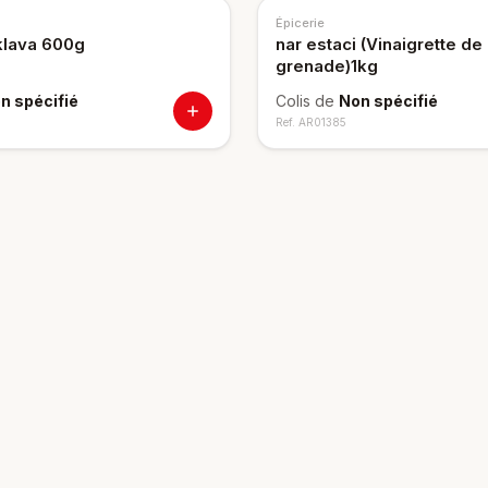
Épicerie
aklava 600g
nar estaci (Vinaigrette de
grenade)1kg
n spécifié
Colis de
Non spécifié
Ref.
AR01385