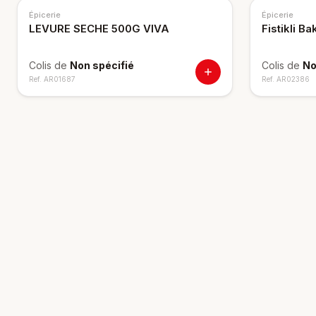
Épicerie
Épicerie
LEVURE SECHE 500G VIVA
Fistikli B
Colis de
Non spécifié
Colis de
No
Ref.
AR01687
Ref.
AR02386