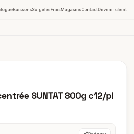
alogue
Boissons
Surgelés
Frais
Magasins
Contact
Devenir client
entrée SUNTAT 800g c12/pl
Partager