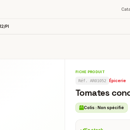
Cat
2/pl
FICHE PRODUIT
Épicerie
Réf.
AR01052
Tomates conc
Colis :
Non spécifié
En stock