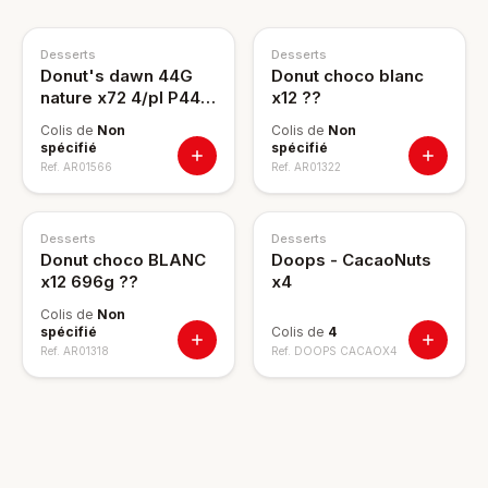
Desserts
Desserts
Donut's dawn 44G
Donut choco blanc
nature x72 4/pl P44
x12 ??
276484800 ??
Colis de
Non
Colis de
Non
spécifié
spécifié
Ref.
AR01566
Ref.
AR01322
Desserts
Desserts
Donut choco BLANC
Doops - CacaoNuts
x12 696g ??
x4
Colis de
Non
spécifié
Colis de
4
Ref.
AR01318
Ref.
DOOPS CACAOX4