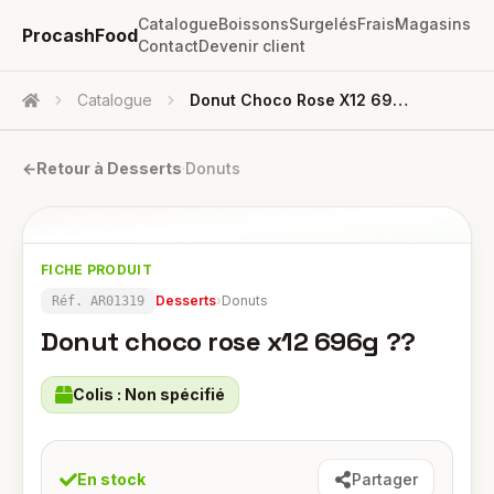
Catalogue
Boissons
Surgelés
Frais
Magasins
ProcashFood
Contact
Devenir client
Catalogue
Donut Choco Rose X12 696g ??
Accueil
←
Retour à
Desserts
·
Donuts
FICHE PRODUIT
Desserts
›
Donuts
Réf.
AR01319
Donut choco rose x12 696g ??
Colis :
Non spécifié
En stock
Partager