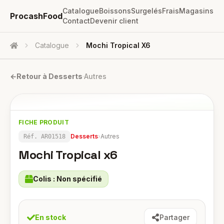
Catalogue
Boissons
Surgelés
Frais
Magasins
ProcashFood
Contact
Devenir client
Catalogue
Mochi Tropical X6
Accueil
←
Retour à
Desserts
·
Autres
FICHE PRODUIT
Desserts
›
Autres
Réf.
AR01518
Mochi Tropical x6
Colis :
Non spécifié
En stock
Partager