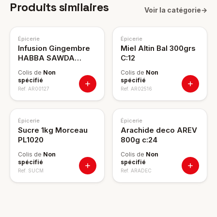
Produits similaires
Voir la catégorie
→
Épicerie
Épicerie
Infusion Gingembre
Miel Altin Bal 300grs
HABBA SAWDA
C:12
24x72g
Colis de
Non
Colis de
Non
spécifié
spécifié
Ref.
AR00127
Ref.
AR02516
Épicerie
Épicerie
Sucre 1kg Morceau
Arachide deco AREV
PL1020
800g c:24
Colis de
Non
Colis de
Non
spécifié
spécifié
Ref.
SUCM
Ref.
ARADEC