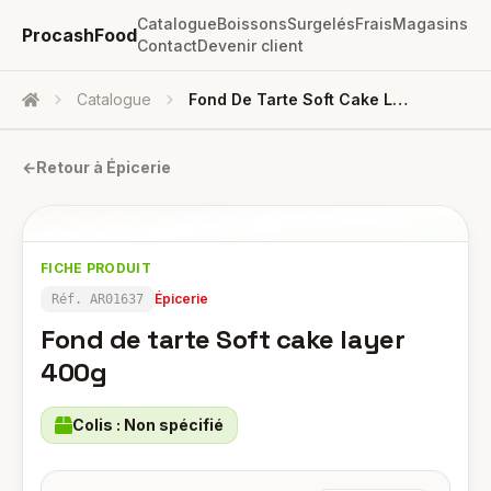
Catalogue
Boissons
Surgelés
Frais
Magasins
ProcashFood
Contact
Devenir client
Catalogue
Fond De Tarte Soft Cake Layer 400g
Accueil
←
Retour à
Épicerie
FICHE PRODUIT
Épicerie
Réf.
AR01637
Fond de tarte Soft cake layer
400g
Colis :
Non spécifié