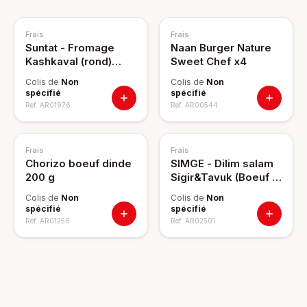
Frais
Frais
Suntat - Fromage
Naan Burger Nature
Kashkaval (rond)
Sweet Chef x4
250g
Colis de
Non
Colis de
Non
spécifié
spécifié
Ref.
AR01976
Ref.
AR00544
Frais
Frais
Chorizo boeuf dinde
SIMGE - Dilim salam
200 g
Sigir&Tavuk (Boeuf &
Poulet) 150g
Colis de
Non
Colis de
Non
spécifié
spécifié
Ref.
AR01256
Ref.
AR02501