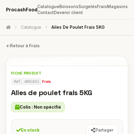
Catalogue
Boissons
Surgelés
Frais
Magasins
ProcashFood
Contact
Devenir client
Catalogue
Ailes De Poulet Frais 5KG
Accueil
←
Retour à
Frais
FICHE PRODUIT
Frais
Réf.
AR01651
Ailes de poulet frais 5KG
Colis :
Non spécifié
En stock
Partager