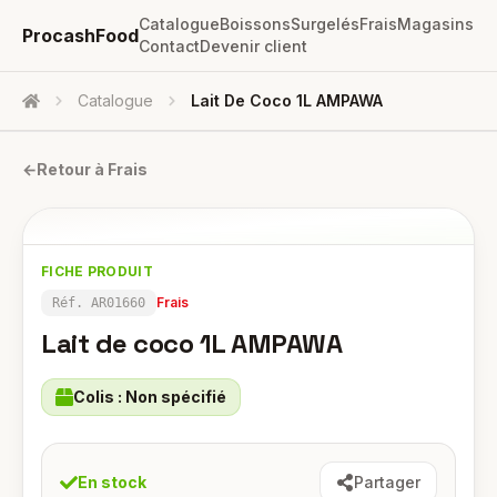
Catalogue
Boissons
Surgelés
Frais
Magasins
ProcashFood
Contact
Devenir client
Catalogue
Lait De Coco 1L AMPAWA
Accueil
←
Retour à
Frais
FICHE PRODUIT
Frais
Réf.
AR01660
Lait de coco 1L AMPAWA
Colis :
Non spécifié
En stock
Partager