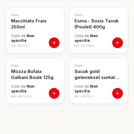
Frais
Frais
Macchiato Frais
Esma - Sosis Tavuk
250ml
(Poulet) 400g
Colis de
Non
Colis de
Non
spécifié
spécifié
Ref.
AR01777
Ref.
AR01554
Frais
Frais
Mozza Bufala
Sucuk gold
Galbani Boule 125g
geleneksel suntat
300 g
Colis de
Non
Colis de
Non
spécifié
spécifié
Ref.
AR02204
Ref.
AR01553