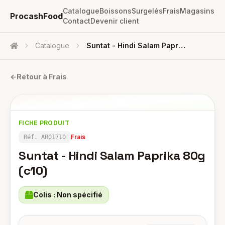
Catalogue
Boissons
Surgelés
Frais
Magasins
ProcashFood
Contact
Devenir client
Catalogue
Suntat - Hindi Salam Paprika 80g (c10)
Accueil
←
Retour à
Frais
FICHE PRODUIT
Frais
Réf.
AR01710
Suntat - Hindi Salam Paprika 80g
(c10)
Colis :
Non spécifié