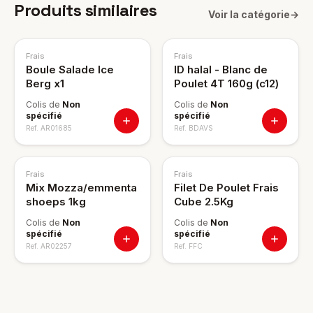
Produits similaires
Voir la catégorie
→
Frais
Frais
Boule Salade Ice
ID halal - Blanc de
Berg x1
Poulet 4T 160g (c12)
Colis de
Non
Colis de
Non
spécifié
spécifié
Ref.
AR01685
Ref.
BDAVS
Frais
Frais
Mix Mozza/emmenta
Filet De Poulet Frais
shoeps 1kg
Cube 2.5Kg
Colis de
Non
Colis de
Non
spécifié
spécifié
Ref.
AR02257
Ref.
FFC