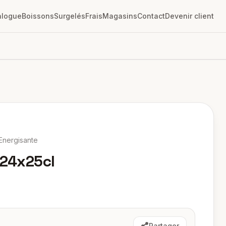
alogue
Boissons
Surgelés
Frais
Magasins
Contact
Devenir client
Energisante
 24x25cl
Partager