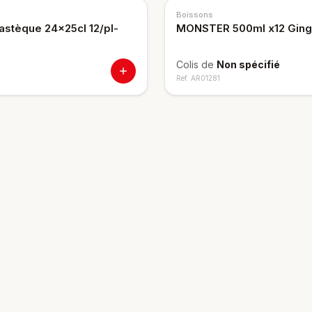
Boissons
Pastèque 24x25cl 12/pl-
MONSTER 500ml x12 Gin
Colis de
Non spécifié
Ref.
AR01281