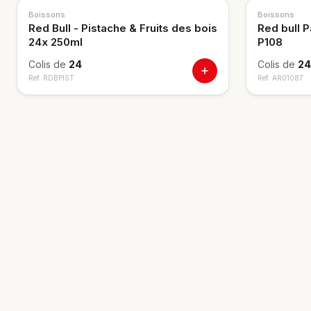
BIENTÔT
Boissons
Boissons
NOUVEAU
Red Bull - Pistache & Fruits des bois
Red bull 
24x 250ml
P108
Colis de
24
Colis de
24
Ref.
RDBPIST
Ref.
AR01087