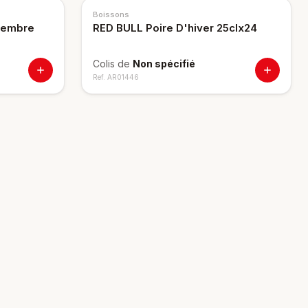
Boissons
gembre
RED BULL Poire D'hiver 25clx24
Colis de
Non spécifié
Ref.
AR01446