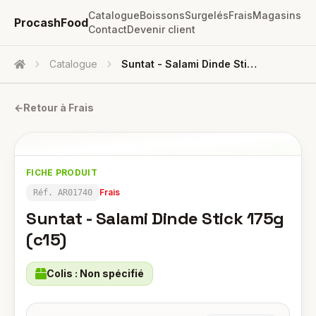
Catalogue
Boissons
Surgelés
Frais
Magasins
ProcashFood
Contact
Devenir client
Catalogue
Suntat - Salami Dinde Stick 175g (c15)
Accueil
←
Retour à
Frais
FICHE PRODUIT
Frais
Réf.
AR01740
Suntat - Salami Dinde Stick 175g
(c15)
Colis :
Non spécifié