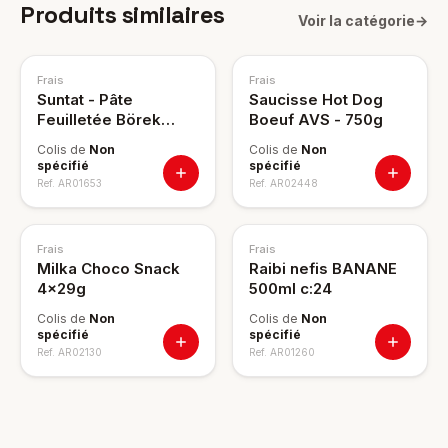
Produits similaires
Voir la catégorie
→
Frais
Frais
Suntat - Pâte
Saucisse Hot Dog
Feuilletée Börek
Boeuf AVS - 750g
400g (c12)
Colis de
Non
Colis de
Non
spécifié
spécifié
Ref.
AR01653
Ref.
AR02448
Frais
Frais
Milka Choco Snack
Raibi nefis BANANE
4x29g
500ml c:24
Colis de
Non
Colis de
Non
spécifié
spécifié
Ref.
AR02130
Ref.
AR01260