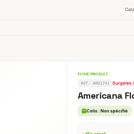
Cat
FICHE PRODUIT
Surgelés
›
Réf.
AR01741
Americana Fl
Colis :
Non spécifié
En stock