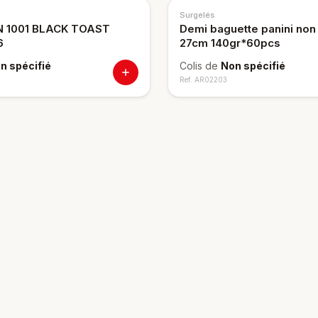
Surgelés
N 1001 BLACK TOAST
Demi baguette panini non
6
27cm 140gr*60pcs
n spécifié
Colis de
Non spécifié
Ref.
AR02203