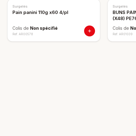
Surgelés
Surgelés
Pain panini 110g x60 4/pl
BUNS PAI
(X48) PE7
Colis de
Non spécifié
Colis de
No
Ref.
AR00578
Ref.
AR01039