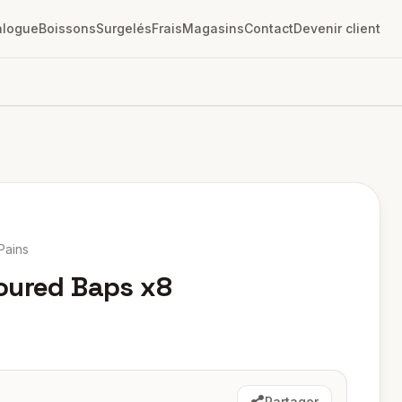
alogue
Boissons
Surgelés
Frais
Magasins
Contact
Devenir client
Pains
oured Baps x8
Partager