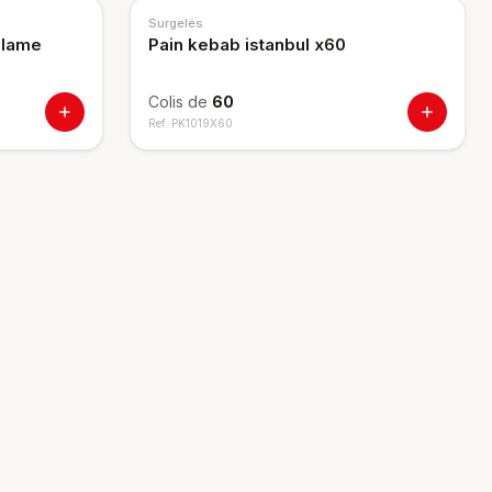
Surgelés
 lame
Pain kebab istanbul x60
Colis de
60
Ref.
PK1019X60