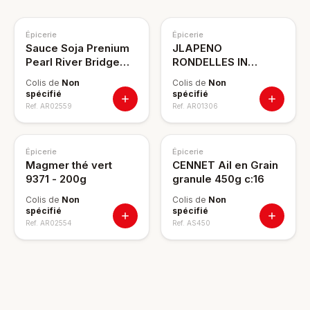
Épicerie
Épicerie
Sauce Soja Prenium
JLAPENO
Pearl River Bridge
RONDELLES IN
150ml
SCHEIBEN 640g
Colis de
Non
Colis de
Non
spécifié
spécifié
Ref.
AR02559
Ref.
AR01306
Épicerie
Épicerie
Magmer thé vert
CENNET Ail en Grain
9371 - 200g
granule 450g c:16
Colis de
Non
Colis de
Non
spécifié
spécifié
Ref.
AR02554
Ref.
AS450