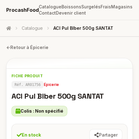
Catalogue
Boissons
Surgelés
Frais
Magasins
ProcashFood
Contact
Devenir client
Catalogue
ACI Pul BIber 500g SANTAT
Accueil
←
Retour à
Épicerie
FICHE PRODUIT
Épicerie
Réf.
AR01756
ACI Pul BIber 500g SANTAT
Colis :
Non spécifié
En stock
Partager