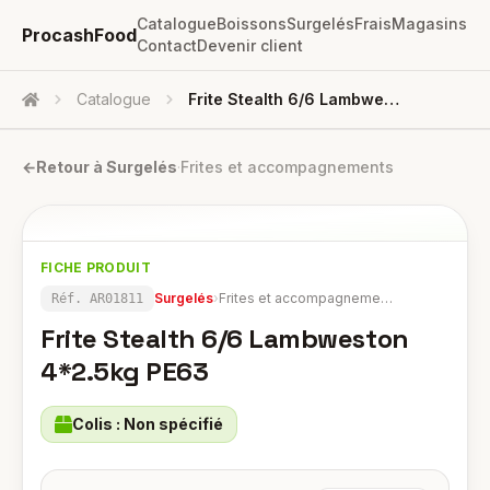
Catalogue
Boissons
Surgelés
Frais
Magasins
ProcashFood
Contact
Devenir client
Catalogue
Frite Stealth 6/6 Lambweston 4*2.5kg PE63
Accueil
←
Retour à
Surgelés
·
Frites et accompagnements
FICHE PRODUIT
Surgelés
›
Frites et accompagnements
Réf.
AR01811
Frite Stealth 6/6 Lambweston
4*2.5kg PE63
Colis :
Non spécifié