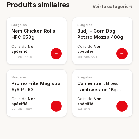
Produits similaires
Voir la catégorie
→
NOUVEAU
Surgelés
Surgelés
Nem Chicken Rolls
Budji - Corn Dog
HFC 650g
Potato Mozza 400g
Colis de
Non
Colis de
Non
spécifié
spécifié
Ref.
AR02279
Ref.
AR02271
Surgelés
Surgelés
Promo Frite Magistral
Camembert Bites
6/6 P : 63
Lambweston 1Kg
c6/pl
Colis de
Non
Colis de
Non
spécifié
spécifié
Ref.
AR01602
Ref.
930