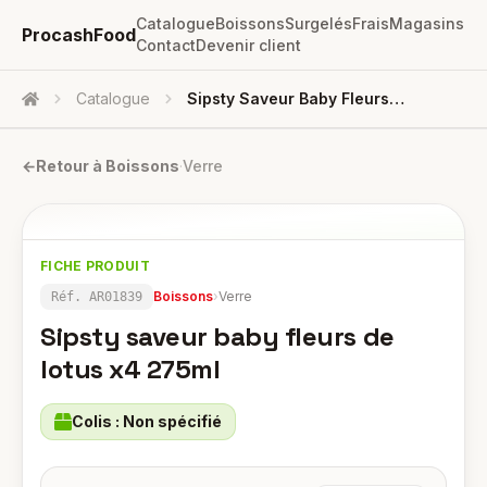
Catalogue
Boissons
Surgelés
Frais
Magasins
ProcashFood
Contact
Devenir client
Catalogue
Sipsty Saveur Baby Fleurs De Lotus X4 275ml
Accueil
←
Retour à
Boissons
·
Verre
FICHE PRODUIT
Boissons
›
Verre
Réf.
AR01839
Sipsty saveur baby fleurs de
lotus x4 275ml
Colis :
Non spécifié