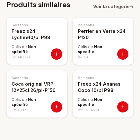
Produits similaires
Voir la catégorie
→
Boissons
Boissons
Freez x24
Perrier en Verre x24
Lychee10/pl P98
P120
Colis de
Non
Colis de
Non
spécifié
spécifié
Ref.
FRZK24
Ref.
54
Boissons
Boissons
Coca original VRP
Freez x24 Ananas
12x25cl 26/pl-P156
Coco 10/pl P98
Colis de
Non
Colis de
Non
spécifié
spécifié
Ref.
CV12
Ref.
FRZAN24