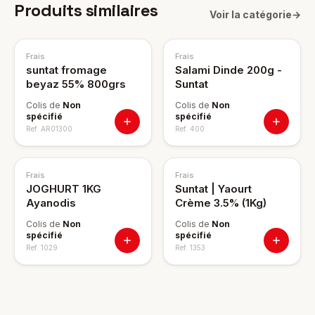
Produits similaires
Voir la catégorie
→
Frais
Frais
suntat fromage
Salami Dinde 200g -
beyaz 55% 800grs
Suntat
Colis de
Non
Colis de
Non
spécifié
spécifié
Ref.
AR01300
Ref.
400
Frais
Frais
JOGHURT 1KG
Suntat | Yaourt
Ayanodis
Crème 3.5% (1Kg)
Colis de
Non
Colis de
Non
spécifié
spécifié
Ref.
1029
Ref.
1353