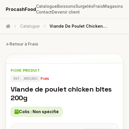
Catalogue
Boissons
Surgelés
Frais
Magasins
ProcashFood
Contact
Devenir client
Catalogue
Viande De Poulet Chicken Bites 200g
Accueil
←
Retour à
Frais
FICHE PRODUIT
Frais
Réf.
AR01862
Viande de poulet chicken bites
200g
Colis :
Non spécifié