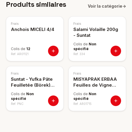
Produits similaires
Voir la catégorie
→
Frais
Frais
Anchois MICELI 4/4
Salami Volaille 200g
- Suntat
Colis de
Non
Colis de
12
spécifié
Ref.
AR01121
Ref.
334
Frais
Frais
Suntat - Yufka Pâte
MISYAPRAK ERBAA
Feuilletée (Börek)
Feuilles de Vigne
470g
800g
Colis de
Non
Colis de
Non
spécifié
spécifié
Ref.
PNC
Ref.
AR01715