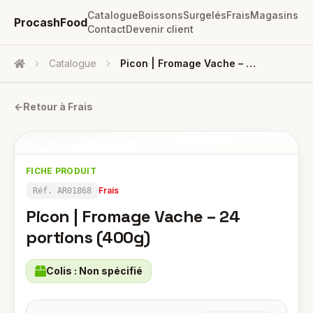
Catalogue
Boissons
Surgelés
Frais
Magasins
ProcashFood
Contact
Devenir client
Catalogue
Picon | Fromage Vache – 24 Portions (400g)
Accueil
←
Retour à
Frais
FICHE PRODUIT
Frais
Réf.
AR01868
Picon | Fromage Vache – 24
portions (400g)
Colis :
Non spécifié