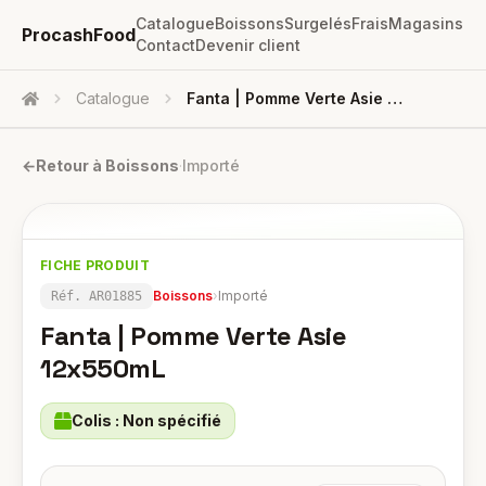
Catalogue
Boissons
Surgelés
Frais
Magasins
ProcashFood
Contact
Devenir client
Catalogue
Fanta | Pomme Verte Asie 12x550mL
Accueil
←
Retour à
Boissons
·
Importé
FICHE PRODUIT
Boissons
›
Importé
Réf.
AR01885
Fanta | Pomme Verte Asie
12x550mL
Colis :
Non spécifié