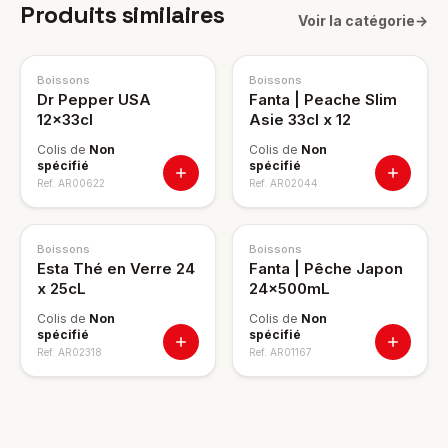
Produits similaires
Voir la catégorie
→
Boissons
Boissons
Dr Pepper USA
Fanta | Peache Slim
12x33cl
Asie 33cl x 12
Colis de
Non
Colis de
Non
spécifié
spécifié
Ref.
AR00622
Ref.
AR02044
Boissons
Boissons
Esta Thé en Verre 24
Fanta | Pêche Japon
x 25cL
24x500mL
Colis de
Non
Colis de
Non
spécifié
spécifié
Ref.
AR02318
Ref.
AR01167