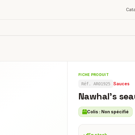
Cat
FICHE PRODUIT
Sauces
Réf.
AR01925
Nawhal's sea
Colis :
Non spécifié
En stock