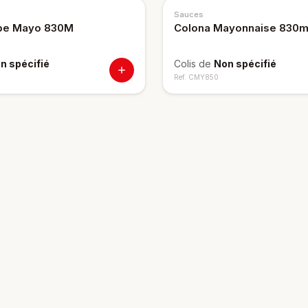
Sauces
ube Mayo 830M
Colona Mayonnaise 830m
n spécifié
Colis de
Non spécifié
Ref.
CMY850