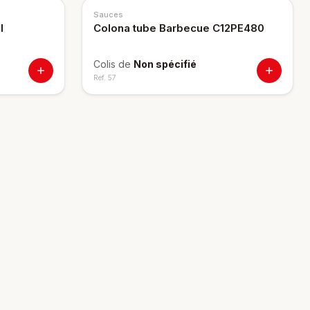
Sauces
l
Colona tube Barbecue C12PE480
Colis de
Non spécifié
Ref.
57