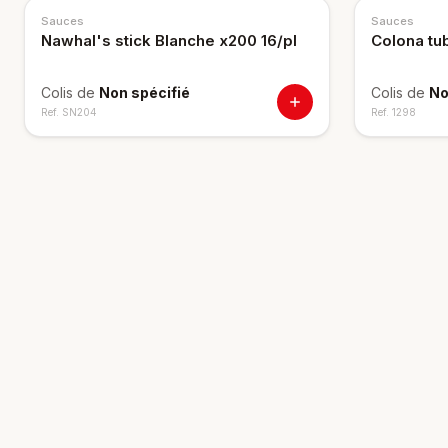
Sauces
Sauces
Nawhal's stick Blanche x200 16/pl
Colona t
Colis de
Non spécifié
Colis de
No
Ref.
SN204
Ref.
1298