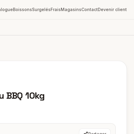
alogue
Boissons
Surgelés
Frais
Magasins
Contact
Devenir client
u BBQ 10kg
Partager