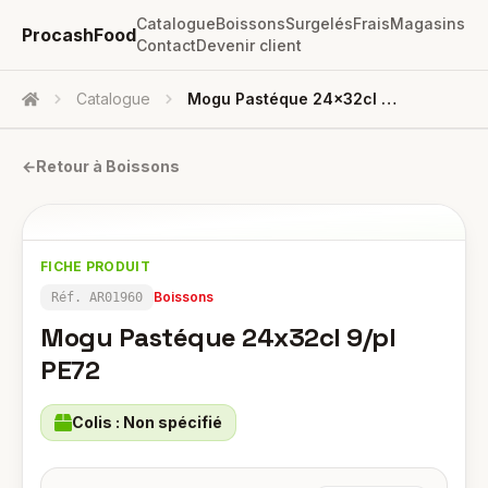
Catalogue
Boissons
Surgelés
Frais
Magasins
ProcashFood
Contact
Devenir client
Catalogue
Mogu Pastéque 24x32cl 9/pl PE72
Accueil
←
Retour à
Boissons
FICHE PRODUIT
Boissons
Réf.
AR01960
Mogu Pastéque 24x32cl 9/pl
PE72
Colis :
Non spécifié