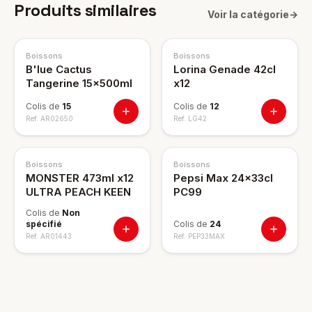
Produits similaires
Voir la catégorie
→
NOUVEAU
Boissons
Boissons
B'lue Cactus
Lorina Genade 42cl
Tangerine 15x500ml
x12
Colis de
15
Colis de
12
Ref.
AR02650
Ref.
LG42
Boissons
Boissons
MONSTER 473ml x12
Pepsi Max 24x33cl
ULTRA PEACH KEEN
PC99
Colis de
Non
spécifié
Colis de
24
Ref.
AR01443
Ref.
PEP33MAX