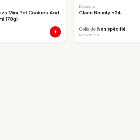
Desserts
zs Mini Pot Cookies And
Glace Bounty *24
l (78g)
Colis de
Non spécifié
Ref.
AR02231