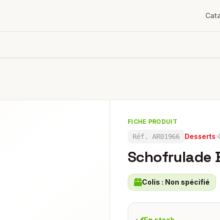
Cat
FICHE PRODUIT
Desserts
›
Réf.
AR01966
Schofrulade
Colis :
Non spécifié
En stock