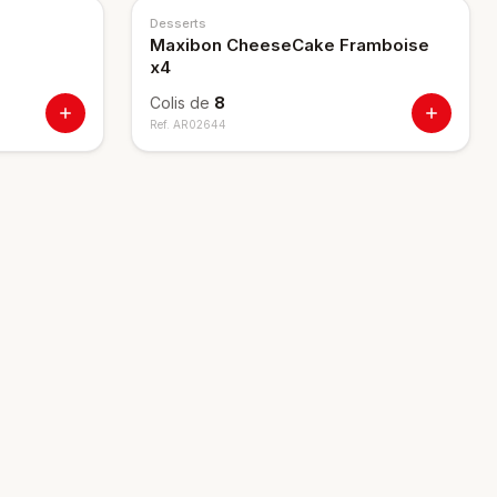
NOUVEAU
Desserts
Maxibon CheeseCake Framboise
x4
Colis de
8
Ref.
AR02644