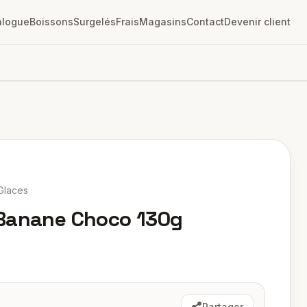
alogue
Boissons
Surgelés
Frais
Magasins
Contact
Devenir client
Glaces
 Banane Choco 130g
Partager