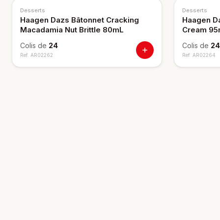
Desserts
Desserts
Haagen Dazs Bâtonnet Cracking
Haagen Da
Macadamia Nut Brittle 80mL
Cream 95m
Colis de
24
Colis de
24
Ref.
AR02262
Ref.
AR02264